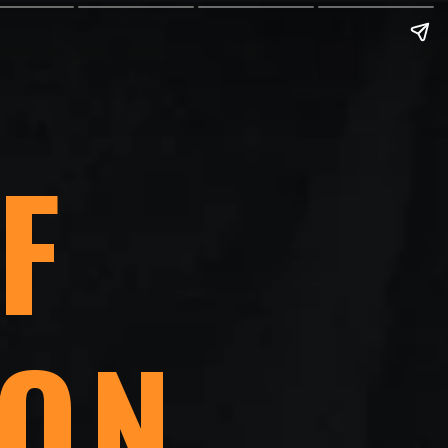
F
ION